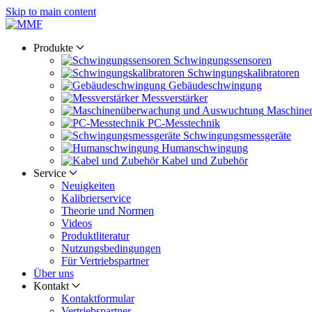
Skip to main content
Produkte
Schwingungs­sensoren
Schwingungs­kalibratoren
Gebäude­schwingung
Messverstärker
Maschine
PC-Messtechnik
Schwingungs­messgeräte
Human­schwingung
Kabel und Zubehör
Service
Neuigkeiten
Kalibrier­service
Theorie und Normen
Videos
Produkt­literatur
Nutzungs­bedingungen
Für Vertriebs­partner
Über uns
Kontakt
Kontaktformular
Vertriebs­partner