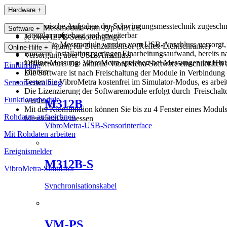
Hardware
+
Auf typische Aufgaben der Schwingungsmesstechnik zugeschnit
USB-Messmodule vom Typ M312B
Software
+
Modular aufgebaut und erweiterbar
Je zwei IEPE-Sensoreingänge
Kompakte Messmodule werden vom USB-Anschluss versorgt, wa
Digitaleingang für Drehzahlsensor (Reflex-Lichtschranke)
Online-Hilfe
+
Einfache Installation, geringer Einarbeitungsaufwand, berei
Versorgung über USB-Anschluss
Offline-Messung: VibroMetra speichert bei Messungen im Hint
Testsoftware: Die aktuelle VibroMetra-Software einschließlich
Einführung
können
Die Software ist nach Freischaltung der Module in Verbindun
Testen Sie VibroMetra kostenfrei im Simulator-Modus, es arbe
Sensorverwaltung
Die Lizenzierung der Softwaremodule erfolgt durch Freischalt
Funktionsmodule
werden.
M312B
Mit der Klonfunktion können Sie bis zu 4 Fenster eines Modu
Rohdaten aufzeichnen
Messkanal zu messen
VibroMetra-USB-Sensorinterface
Mit Rohdaten arbeiten
Ereignismelder
M312B-S
VibroMetra-Simulator
Synchronisationskabel
VM-PS