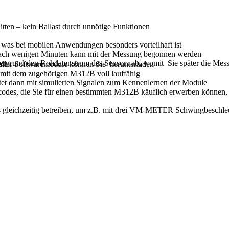
ten – kein Ballast durch unnötige Funktionen
s bei mobilen Anwendungen besonders vorteilhaft ist
ts nach wenigen Minuten kann mit der Messung begonnen werden
ergrund den Rohdatenstrom des Sensors ab, womit Sie später die Mes
 aller Softwaremodule können Sie herunterladen
g mit dem zugehörigen M312B voll lauffähig
itet dann mit simulierten Signalen zum Kennenlernen der Module
codes, die Sie für einen bestimmten M312B käuflich erwerben können, 
ls gleichzeitig betreiben, um z.B. mit drei VM-METER Schwingbeschleu