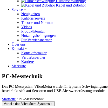
Human­schwingung
Kabel und Zubehör
Service
Neuigkeiten
Kalibrier­service
Theorie und Normen
Videos
Produkt­literatur
Nutzungs­bedingungen
Für Vertriebs­partner
Über uns
Kontakt
Kontaktformular
Vertriebs­partner
Karriere
Merkliste
PC-Messtechnik
Das PC-Messsystem VibroMetra wurde für typische Schwingungsmessau
beschränkt sich auf Sensoren und USB-Messwerterfassungsmodule.
Startseite
/
PC-Messtechnik
Vorteile des VibroMetra-Systems
+