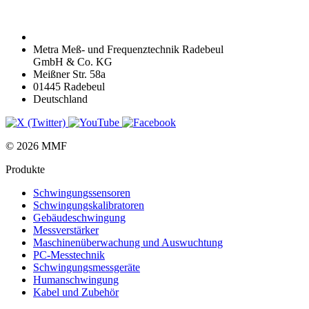
Metra Meß- und Frequenztechnik Radebeul
GmbH & Co. KG
Meißner Str. 58a
01445 Radebeul
Deutschland
© 2026 MMF
Produkte
Schwingungs­sensoren
Schwingungs­kalibratoren
Gebäude­schwingung
Messverstärker
Maschinen­überwachung und Auswuchtung
PC-Messtechnik
Schwingungs­messgeräte
Human­schwingung
Kabel und Zubehör