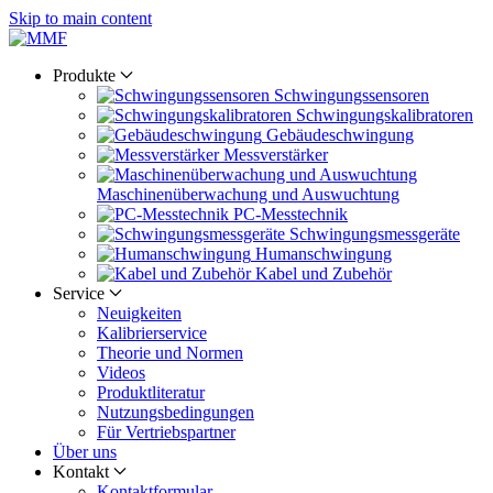
Skip to main content
Produkte
Schwingungs­sensoren
Schwingungs­kalibratoren
Gebäude­schwingung
Messverstärker
Maschinen­überwachung und Auswuchtung
PC-Messtechnik
Schwingungs­messgeräte
Human­schwingung
Kabel und Zubehör
Service
Neuigkeiten
Kalibrier­service
Theorie und Normen
Videos
Produkt­literatur
Nutzungs­bedingungen
Für Vertriebs­partner
Über uns
Kontakt
Kontaktformular