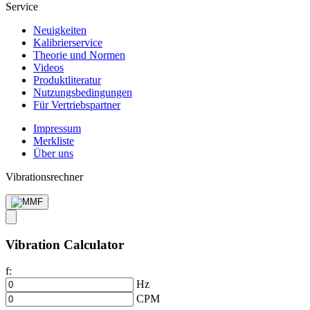
Service
Neuigkeiten
Kalibrier­service
Theorie und Normen
Videos
Produkt­literatur
Nutzungs­bedingungen
Für Vertriebs­partner
Impressum
Merkliste
Über uns
Vibrationsrechner
Vibration Calculator
f:
Hz
CPM