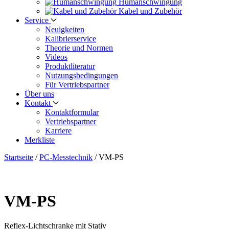
Human­schwingung
Kabel und Zubehör
Service
Neuigkeiten
Kalibrier­service
Theorie und Normen
Videos
Produkt­literatur
Nutzungs­bedingungen
Für Vertriebs­partner
Über uns
Kontakt
Kontaktformular
Vertriebs­partner
Karriere
Merkliste
Startseite
/
PC-Messtechnik
/
VM-PS
VM-PS
Reflex-Lichtschranke mit Stativ