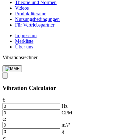
Theorie und Normen
Videos
Produkt­literatur
Nutzungs­bedingungen
Für Vertriebs­partner
Impressum
Merkliste
Über uns
Vibrationsrechner
Vibration Calculator
f:
Hz
CPM
a:
m/s²
g
v: