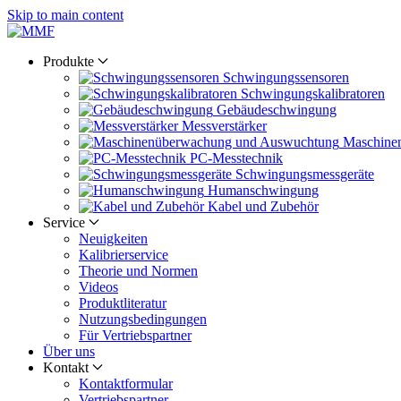
Skip to main content
Produkte
Schwingungs­sensoren
Schwingungs­kalibratoren
Gebäude­schwingung
Messverstärker
Maschine
PC-Messtechnik
Schwingungs­messgeräte
Human­schwingung
Kabel und Zubehör
Service
Neuigkeiten
Kalibrier­service
Theorie und Normen
Videos
Produkt­literatur
Nutzungs­bedingungen
Für Vertriebs­partner
Über uns
Kontakt
Kontaktformular
Vertriebs­partner