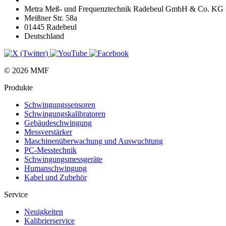
Metra Meß- und Frequenztechnik Radebeul GmbH & Co. KG
Meißner Str. 58a
01445 Radebeul
Deutschland
© 2026 MMF
Produkte
Schwingungs­sensoren
Schwingungs­kalibratoren
Gebäude­schwingung
Messverstärker
Maschinen­überwachung und Auswuchtung
PC-Messtechnik
Schwingungs­messgeräte
Human­schwingung
Kabel und Zubehör
Service
Neuigkeiten
Kalibrier­service