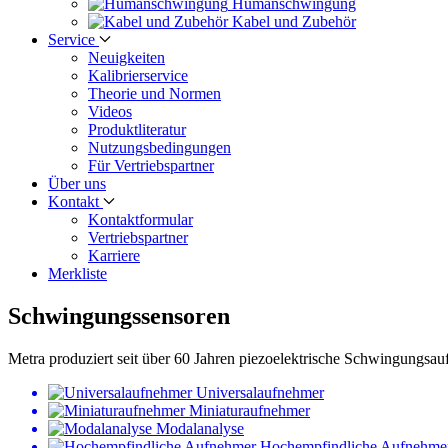
Human­schwingung
Kabel und Zubehör
Service
Neuigkeiten
Kalibrier­service
Theorie und Normen
Videos
Produkt­literatur
Nutzungs­bedingungen
Für Vertriebs­partner
Über uns
Kontakt
Kontaktformular
Vertriebs­partner
Karriere
Merkliste
Schwingungs­sensoren
Metra produziert seit über 60 Jahren piezoelektrische Schwingungsau
Universalaufnehmer
Miniaturaufnehmer
Modalanalyse
Hochempfindliche Aufnehme