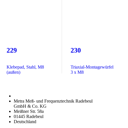
229
230
Klebepad, Stahl, M8
Triaxial-Montagewürfel
(außen)
3 x M8
Metra Meß- und Frequenztechnik Radebeul
GmbH & Co. KG
Meißner Str. 58a
01445 Radebeul
Deutschland