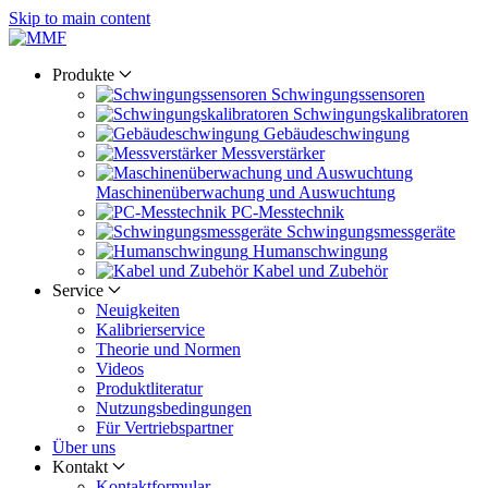
Skip to main content
Produkte
Schwingungs­sensoren
Schwingungs­kalibratoren
Gebäude­schwingung
Messverstärker
Maschinen­überwachung und Auswuchtung
PC-Messtechnik
Schwingungs­messgeräte
Human­schwingung
Kabel und Zubehör
Service
Neuigkeiten
Kalibrier­service
Theorie und Normen
Videos
Produkt­literatur
Nutzungs­bedingungen
Für Vertriebs­partner
Über uns
Kontakt
Kontaktformular