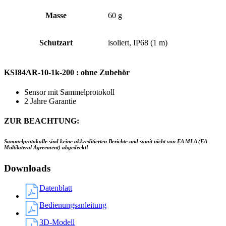
Masse
60 g
Schutzart
isoliert, IP68 (1 m)
KSI84AR-10-1k-200 : ohne Zubehör
Sensor mit Sammelprotokoll
2 Jahre Garantie
ZUR BEACHTUNG:
Sammelprotokolle sind keine akkreditierten Berichte und somit nicht von EA MLA (EA
Multilateral Agreement) abgedeckt!
Downloads
Datenblatt
Bedienungsanleitung
3D-Modell