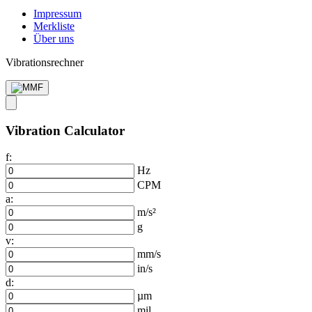
Impressum
Merkliste
Über uns
Vibrationsrechner
Vibration Calculator
f:
Hz
CPM
a:
m/s²
g
v:
mm/s
in/s
d:
µm
mil