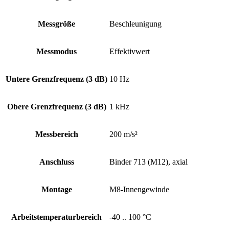
Messgröße
Beschleunigung
Messmodus
Effektivwert
Untere Grenz­frequenz (3 dB)
10 Hz
Obere Grenz­frequenz (3 dB)
1 kHz
Messbereich
200 m/s²
Anschluss
Binder 713 (M12), axial
Montage
M8-Innengewinde
Arbeits­temperatur­bereich
-40 .. 100 °C