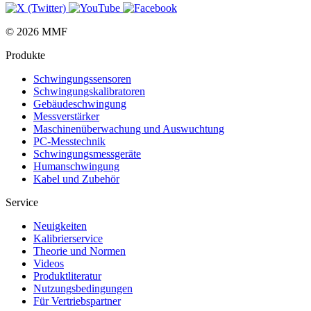
© 2026 MMF
Produkte
Schwingungs­sensoren
Schwingungs­kalibratoren
Gebäude­schwingung
Messverstärker
Maschinen­überwachung und Auswuchtung
PC-Messtechnik
Schwingungs­messgeräte
Human­schwingung
Kabel und Zubehör
Service
Neuigkeiten
Kalibrier­service
Theorie und Normen
Videos
Produkt­literatur
Nutzungs­bedingungen
Für Vertriebs­partner