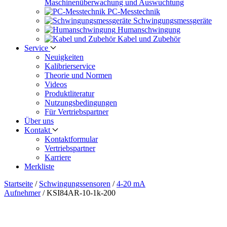
Maschinen­überwachung und Auswuchtung
PC-Messtechnik
Schwingungs­messgeräte
Human­schwingung
Kabel und Zubehör
Service
Neuigkeiten
Kalibrier­service
Theorie und Normen
Videos
Produkt­literatur
Nutzungs­bedingungen
Für Vertriebs­partner
Über uns
Kontakt
Kontaktformular
Vertriebs­partner
Karriere
Merkliste
Startseite
/
Schwingungs­sensoren
/
4-20 mA
Aufnehmer
/
KSI84AR-10-1k-200