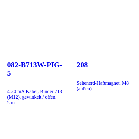
082-B713W-PIG-
208
5
Seltenerd-Haftmagnet, M8
(außen)
4-20 mA Kabel, Binder 713
(M12), gewinkelt / offen,
5 m