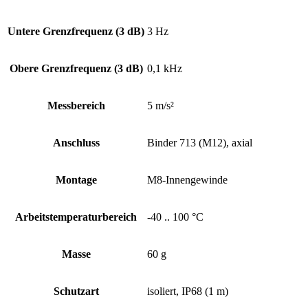
Untere Grenz­frequenz (3 dB)
3 Hz
Obere Grenz­frequenz (3 dB)
0,1 kHz
Messbereich
5 m/s²
Anschluss
Binder 713 (M12), axial
Montage
M8-Innengewinde
Arbeits­temperatur­bereich
-40 .. 100 °C
Masse
60 g
Schutzart
isoliert, IP68 (1 m)