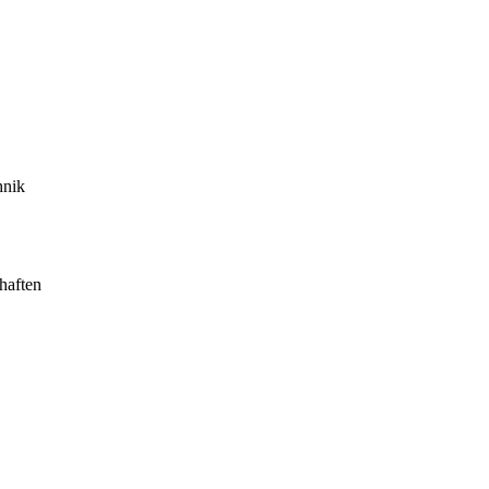
hnik
haften