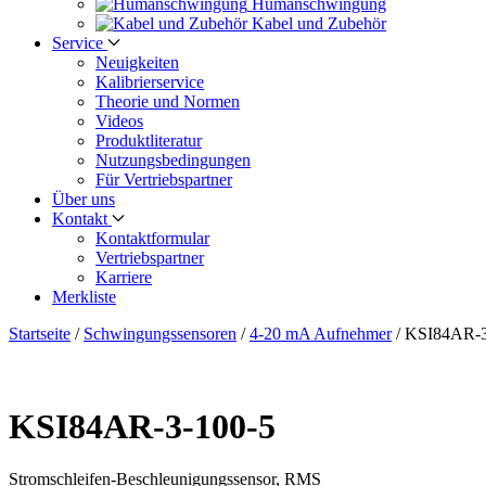
Human­schwingung
Kabel und Zubehör
Service
Neuigkeiten
Kalibrier­service
Theorie und Normen
Videos
Produkt­literatur
Nutzungs­bedingungen
Für Vertriebs­partner
Über uns
Kontakt
Kontaktformular
Vertriebs­partner
Karriere
Merkliste
Startseite
/
Schwingungs­sensoren
/
4-20 mA Aufnehmer
/
KSI84AR-3
KSI84AR-3-100-5
Stromschleifen-Beschleunigungs­sensor, RMS