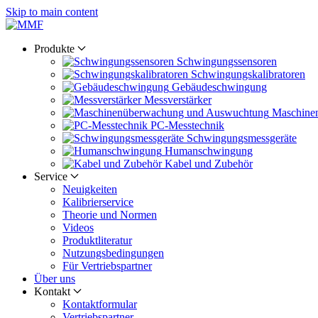
Skip to main content
Produkte
Schwingungs­sensoren
Schwingungs­kalibratoren
Gebäude­schwingung
Messverstärker
Maschine
PC-Messtechnik
Schwingungs­messgeräte
Human­schwingung
Kabel und Zubehör
Service
Neuigkeiten
Kalibrier­service
Theorie und Normen
Videos
Produkt­literatur
Nutzungs­bedingungen
Für Vertriebs­partner
Über uns
Kontakt
Kontaktformular
Vertriebs­partner