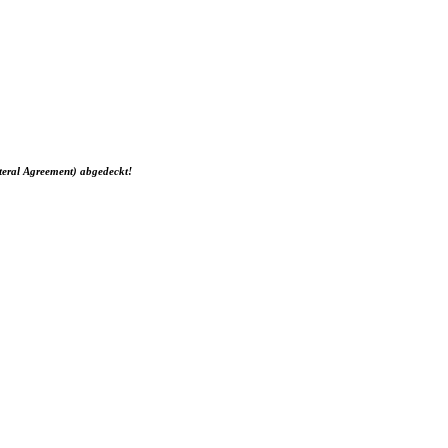
teral Agreement) abgedeckt!