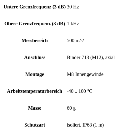
Untere Grenz­frequenz (3 dB)
30 Hz
Obere Grenz­frequenz (3 dB)
1 kHz
Messbereich
500 m/s²
Anschluss
Binder 713 (M12), axial
Montage
M8-Innengewinde
Arbeits­temperatur­bereich
-40 .. 100 °C
Masse
60 g
Schutzart
isoliert, IP68 (1 m)