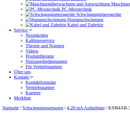
Maschine
PC-Messtechnik
Schwingungs­messgeräte
Human­schwingung
Kabel und Zubehör
Service
Neuigkeiten
Kalibrier­service
Theorie und Normen
Videos
Produkt­literatur
Nutzungs­bedingungen
Für Vertriebs­partner
Über uns
Kontakt
Kontaktformular
Vertriebs­partner
Karriere
Merkliste
Startseite
/
Schwingungs­sensoren
/
4-20 mA Aufnehmer
/
KSI84AR-3