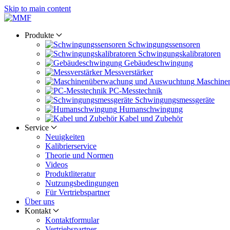
Skip to main content
Produkte
Schwingungs­sensoren
Schwingungs­kalibratoren
Gebäude­schwingung
Messverstärker
Maschine
PC-Messtechnik
Schwingungs­messgeräte
Human­schwingung
Kabel und Zubehör
Service
Neuigkeiten
Kalibrier­service
Theorie und Normen
Videos
Produkt­literatur
Nutzungs­bedingungen
Für Vertriebs­partner
Über uns
Kontakt
Kontaktformular
Vertriebs­partner