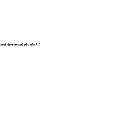
teral Agreement) abgedeckt!