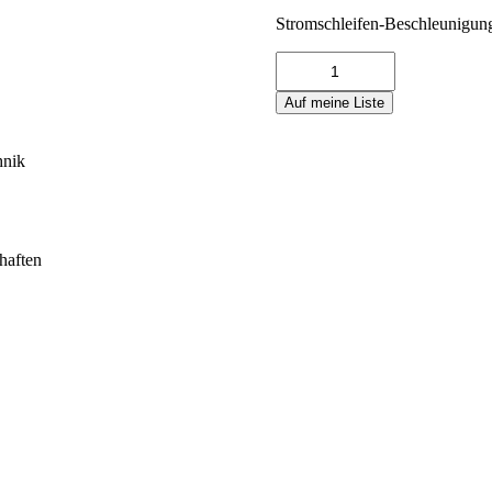
Stromschleifen-Beschleunigun
KSI84AR-
30-
1k-
Auf meine Liste
500
Menge
hnik
haften