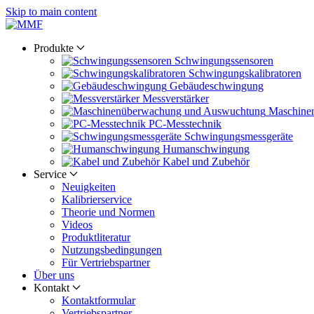
Skip to main content
Produkte
Schwingungs­sensoren
Schwingungs­kalibratoren
Gebäude­schwingung
Messverstärker
Maschine
PC-Messtechnik
Schwingungs­messgeräte
Human­schwingung
Kabel und Zubehör
Service
Neuigkeiten
Kalibrier­service
Theorie und Normen
Videos
Produkt­literatur
Nutzungs­bedingungen
Für Vertriebs­partner
Über uns
Kontakt
Kontaktformular
Vertriebs­partner