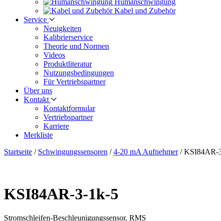
Human­schwingung
Kabel und Zubehör
Service
Neuigkeiten
Kalibrier­service
Theorie und Normen
Videos
Produkt­literatur
Nutzungs­bedingungen
Für Vertriebs­partner
Über uns
Kontakt
Kontaktformular
Vertriebs­partner
Karriere
Merkliste
Startseite
/
Schwingungs­sensoren
/
4-20 mA Aufnehmer
/
KSI84AR-3
KSI84AR-3-1k-5
Stromschleifen-Beschleunigungs­sensor, RMS