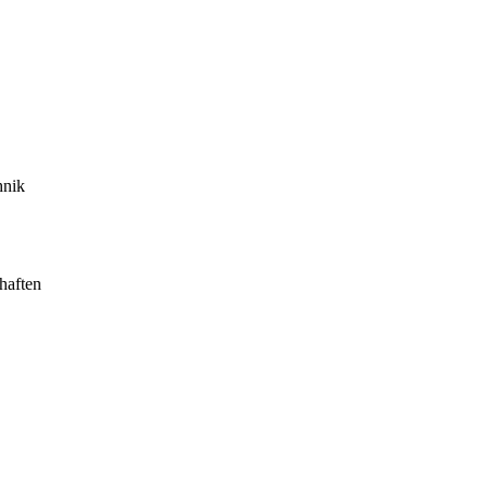
hnik
haften