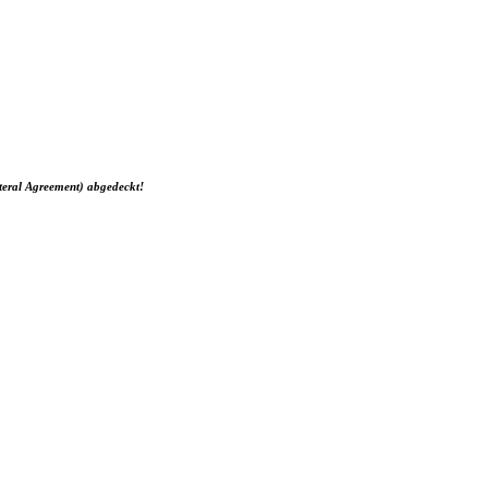
teral Agreement) abgedeckt!