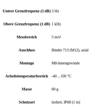
Untere Grenz­frequenz (3 dB)
3 Hz
Obere Grenz­frequenz (3 dB)
1 kHz
Messbereich
5 m/s²
Anschluss
Binder 713 (M12), axial
Montage
M8-Innengewinde
Arbeits­temperatur­bereich
-40 .. 100 °C
Masse
60 g
Schutzart
isoliert, IP68 (1 m)