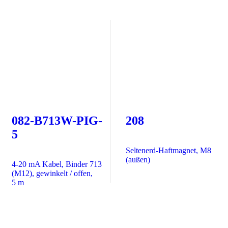
082-B713W-PIG-
208
5
Seltenerd-Haftmagnet, M8
(außen)
4-20 mA Kabel, Binder 713
(M12), gewinkelt / offen,
5 m