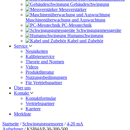
Gebäude­schwingung
Messverstärker
Maschinen­überwachung und Auswuchtung
PC-Messtechnik
Schwingungs­messgeräte
Human­schwingung
Kabel und Zubehör
Service
Neuigkeiten
Kalibrier­service
Theorie und Normen
Videos
Produkt­literatur
Nutzungs­bedingungen
Für Vertriebs­partner
Über uns
Kontakt
Kontaktformular
Vertriebs­partner
Karriere
Merkliste
Startseite
/
Schwingungs­sensoren
/
4-20 mA
Aufnehmer
/
KSI84AP-30-300-500