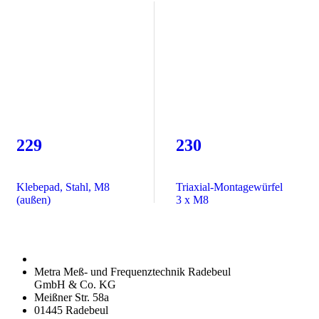
229
230
Klebepad, Stahl, M8
Triaxial-Montagewürfel
(außen)
3 x M8
Metra Meß- und Frequenztechnik Radebeul
GmbH & Co. KG
Meißner Str. 58a
01445 Radebeul