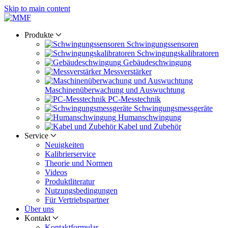
Skip to main content
Produkte
Schwingungs­sensoren
Schwingungs­kalibratoren
Gebäude­schwingung
Messverstärker
Maschinen­überwachung und Auswuchtung
PC-Messtechnik
Schwingungs­messgeräte
Human­schwingung
Kabel und Zubehör
Service
Neuigkeiten
Kalibrier­service
Theorie und Normen
Videos
Produkt­literatur
Nutzungs­bedingungen
Für Vertriebs­partner
Über uns
Kontakt
Kontaktformular