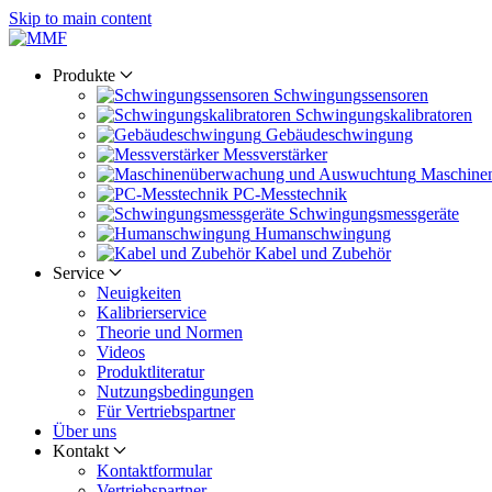
Skip to main content
Produkte
Schwingungs­sensoren
Schwingungs­kalibratoren
Gebäude­schwingung
Messverstärker
Maschine
PC-Messtechnik
Schwingungs­messgeräte
Human­schwingung
Kabel und Zubehör
Service
Neuigkeiten
Kalibrier­service
Theorie und Normen
Videos
Produkt­literatur
Nutzungs­bedingungen
Für Vertriebs­partner
Über uns
Kontakt
Kontaktformular
Vertriebs­partner