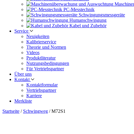
Maschine
PC-Messtechnik
Schwingungs­messgeräte
Human­schwingung
Kabel und Zubehör
Service
Neuigkeiten
Kalibrier­service
Theorie und Normen
Videos
Produkt­literatur
Nutzungs­bedingungen
Für Vertriebs­partner
Über uns
Kontakt
Kontaktformular
Vertriebs­partner
Karriere
Merkliste
Startseite
/
Schwingweg
/
M72S1