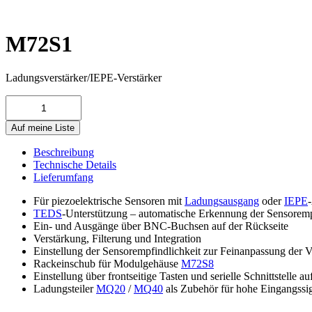
M72S1
Ladungsverstärker/IEPE-Verstärker
M72S1
Menge
Auf meine Liste
Beschreibung
Technische Details
Lieferumfang
Für piezoelektrische Sensoren mit
Ladungsausgang
oder
IEPE
TEDS
-Unterstützung – automatische Erkennung der Sensoremp
Ein- und Ausgänge über BNC-Buchsen auf der Rückseite
Verstärkung, Filterung und Integration
Einstellung der Sensorempfindlichkeit zur Feinanpassung der 
Rackeinschub für Modulgehäuse
M72S8
Einstellung über frontseitige Tasten und serielle Schnittstell
Ladungsteiler
MQ20
/
MQ40
als Zubehör für hohe Eingangssi