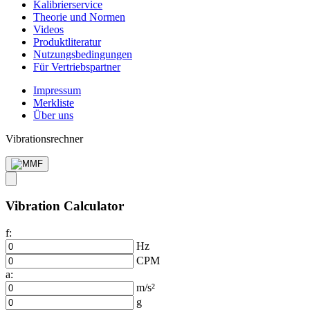
Kalibrier­service
Theorie und Normen
Videos
Produkt­literatur
Nutzungs­bedingungen
Für Vertriebs­partner
Impressum
Merkliste
Über uns
Vibrationsrechner
Vibration Calculator
f:
Hz
CPM
a:
m/s²
g