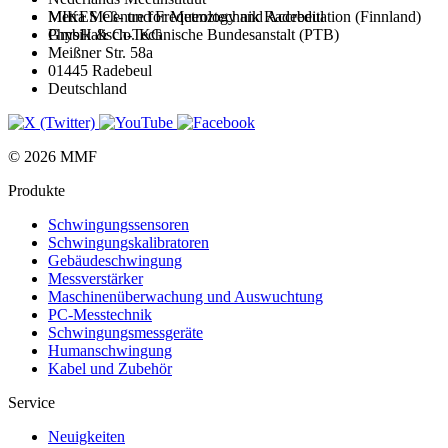
MIKES Centre for Metrology and Accreditation (Finnland)
Metra Meß- und Frequenztechnik Radebeul
Physikalisch-Technische Bundesanstalt (PTB)
GmbH & Co. KG
Meißner Str. 58a
01445 Radebeul
Deutschland
© 2026 MMF
Produkte
Schwingungs­sensoren
Schwingungs­kalibratoren
Gebäude­schwingung
Messverstärker
Maschinen­überwachung und Auswuchtung
PC-Messtechnik
Schwingungs­messgeräte
Human­schwingung
Kabel und Zubehör
Service
Neuigkeiten