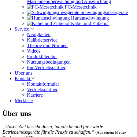
Maschinen­überwachung und Auswuchtung
PC-Messtechnik
Schwingungs­messgeräte
Human­schwingung
Kabel und Zubehör
Service
Neuigkeiten
Kalibrier­service
Theorie und Normen
Videos
Produkt­literatur
Nutzungs­bedingungen
Für Vertriebs­partner
Über uns
Kontakt
Kontaktformular
Vertriebs­partner
Karriere
Merkliste
Über uns
„Unser Ziel besteht darin, handliche und preiswerte
Betriebsmessgeräte für die Praxis zu schaffen.“
(Aus einem Metra-