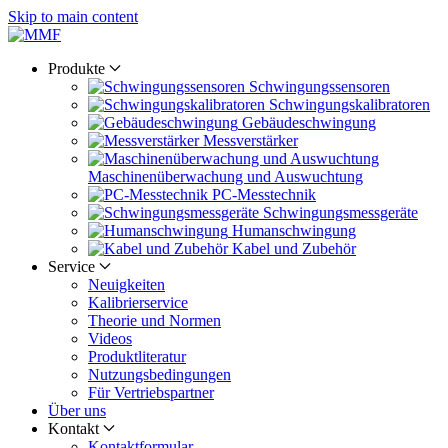
Skip to main content
Produkte
Schwingungs­sensoren
Schwingungs­kalibratoren
Gebäude­schwingung
Messverstärker
Maschinen­überwachung und Auswuchtung
PC-Messtechnik
Schwingungs­messgeräte
Human­schwingung
Kabel und Zubehör
Service
Neuigkeiten
Kalibrier­service
Theorie und Normen
Videos
Produkt­literatur
Nutzungs­bedingungen
Für Vertriebs­partner
Über uns
Kontakt
Kontaktformular