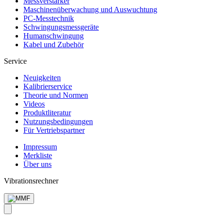
Messverstärker
Maschinen­überwachung und Auswuchtung
PC-Messtechnik
Schwingungs­messgeräte
Human­schwingung
Kabel und Zubehör
Service
Neuigkeiten
Kalibrier­service
Theorie und Normen
Videos
Produkt­literatur
Nutzungs­bedingungen
Für Vertriebs­partner
Impressum
Merkliste
Über uns
Vibrationsrechner