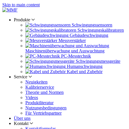
Skip to main content
Produkte
Schwingungs­sensoren
Schwingungs­kalibratoren
Gebäude­schwingung
Messverstärker
Maschinen­überwachung und Auswuchtung
PC-Messtechnik
Schwingungs­messgeräte
Human­schwingung
Kabel und Zubehör
Service
Neuigkeiten
Kalibrier­service
Theorie und Normen
Videos
Produkt­literatur
Nutzungs­bedingungen
Für Vertriebs­partner
Über uns
Kontakt
Kontaktformular