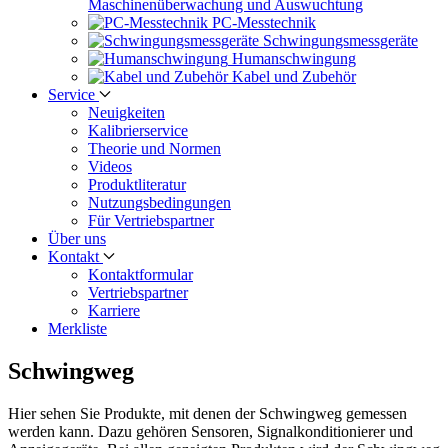
Maschinen­überwachung und Auswuchtung
PC-Messtechnik
Schwingungs­messgeräte
Human­schwingung
Kabel und Zubehör
Service
Neuigkeiten
Kalibrier­service
Theorie und Normen
Videos
Produkt­literatur
Nutzungs­bedingungen
Für Vertriebs­partner
Über uns
Kontakt
Kontaktformular
Vertriebs­partner
Karriere
Merkliste
Schwingweg
Hier sehen Sie Produkte, mit denen der Schwingweg gemessen
werden kann. Dazu gehören Sensoren, Signalkonditionierer und