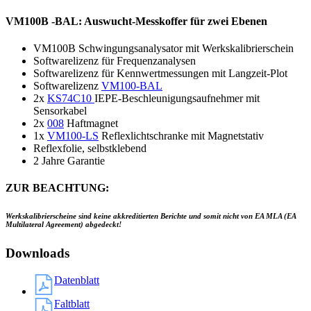
VM100B -BAL: Auswucht-Messkoffer für zwei Ebenen
VM100B Schwingungsanalysator mit Werkskalibrierschein
Softwarelizenz für Frequenzanalysen
Softwarelizenz für Kennwertmessungen mit Langzeit-Plot
Softwarelizenz
VM100-BAL
2x
KS74C10
IEPE-Beschleunigungsaufnehmer mit
Sensorkabel
2x
008
Haftmagnet
1x
VM100-LS
Reflexlichtschranke mit Magnetstativ
Reflexfolie, selbstklebend
2 Jahre Garantie
ZUR BEACHTUNG:
Werkskalibrierscheine sind keine akkreditierten Berichte und somit nicht von EA MLA (EA
Multilateral Agreement) abgedeckt!
Downloads
Datenblatt
Faltblatt