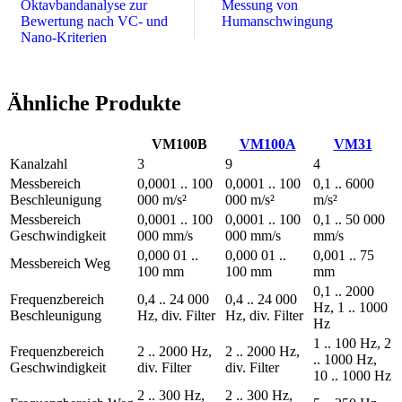
Oktavbandanalyse zur
Messung von
Bewertung nach VC- und
Humanschwingung
Nano-Kriterien
Ähnliche Produkte
VM100B
VM100A
VM31
Kanalzahl
3
9
4
Messbereich
0,0001 .. 100
0,0001 .. 100
0,1 .. 6000
Beschleunigung
000 m/s²
000 m/s²
m/s²
Messbereich
0,0001 .. 100
0,0001 .. 100
0,1 .. 50 000
Geschwindigkeit
000 mm/s
000 mm/s
mm/s
0,000 01 ..
0,000 01 ..
0,001 .. 75
Messbereich Weg
100 mm
100 mm
mm
0,1 .. 2000
Frequenzbereich
0,4 .. 24 000
0,4 .. 24 000
Hz, 1 .. 1000
Beschleunigung
Hz, div. Filter
Hz, div. Filter
Hz
1 .. 100 Hz, 2
Frequenzbereich
2 .. 2000 Hz,
2 .. 2000 Hz,
.. 1000 Hz,
Geschwindigkeit
div. Filter
div. Filter
10 .. 1000 Hz
2 .. 300 Hz,
2 .. 300 Hz,