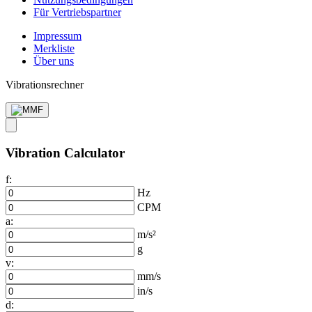
Für Vertriebs­partner
Impressum
Merkliste
Über uns
Vibrationsrechner
Vibration Calculator
f:
Hz
CPM
a:
m/s²
g
v:
mm/s
in/s
d: