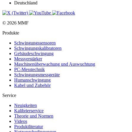
Deutschland
© 2026 MMF
Produkte
Schwingungs­sensoren
Schwingungs­kalibratoren
Gebäude­schwingung
Messverstärker
Maschinen­überwachung und Auswuchtung
PC-Messtechnik
Schwingungs­messgeräte
Human­schwingung
Kabel und Zubehör
Service
Neuigkeiten
Kalibrier­service
Theorie und Normen
Videos
Produkt­literatur
Nutzungs­bedingungen