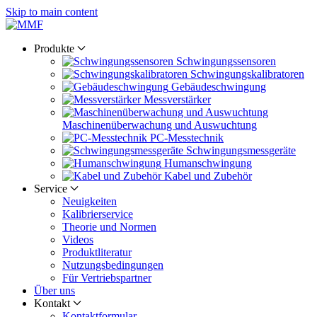
Skip to main content
Produkte
Schwingungs­sensoren
Schwingungs­kalibratoren
Gebäude­schwingung
Messverstärker
Maschinen­überwachung und Auswuchtung
PC-Messtechnik
Schwingungs­messgeräte
Human­schwingung
Kabel und Zubehör
Service
Neuigkeiten
Kalibrier­service
Theorie und Normen
Videos
Produkt­literatur
Nutzungs­bedingungen
Für Vertriebs­partner
Über uns
Kontakt
Kontaktformular