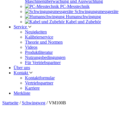
Maschinen­überwachung und Auswuchtung
PC-Messtechnik
Schwingungs­messgeräte
Human­schwingung
Kabel und Zubehör
Service
Neuigkeiten
Kalibrier­service
Theorie und Normen
Videos
Produkt­literatur
Nutzungs­bedingungen
Für Vertriebs­partner
Über uns
Kontakt
Kontaktformular
Vertriebs­partner
Karriere
Merkliste
Startseite
/
Schwingweg
/
VM100B