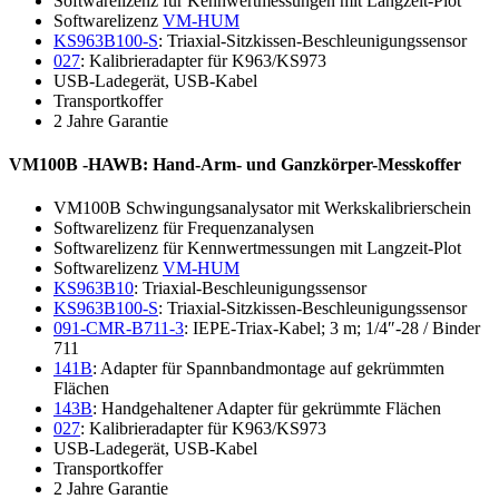
Softwarelizenz für Kennwertmessungen mit Langzeit-Plot
Softwarelizenz
VM-HUM
KS963B100-S
: Triaxial-Sitzkissen-Beschleunigungssensor
027
: Kalibrieradapter für K963/KS973
USB-Ladegerät, USB-Kabel
Transportkoffer
2 Jahre Garantie
VM100B -HAWB: Hand-Arm- und Ganzkörper-Messkoffer
VM100B Schwingungsanalysator mit Werkskalibrierschein
Softwarelizenz für Frequenzanalysen
Softwarelizenz für Kennwertmessungen mit Langzeit-Plot
Softwarelizenz
VM-HUM
KS963B10
: Triaxial-Beschleunigungssensor
KS963B100-S
: Triaxial-Sitzkissen-Beschleunigungssensor
091-CMR-B711-3
: IEPE-Triax-Kabel; 3 m; 1/4″-28 / Binder
711
141B
: Adapter für Spannbandmontage auf gekrümmten
Flächen
143B
: Handgehaltener Adapter für gekrümmte Flächen
027
: Kalibrieradapter für K963/KS973
USB-Ladegerät, USB-Kabel
Transportkoffer
2 Jahre Garantie