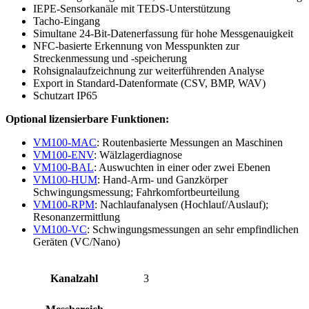
IEPE-Sensorkanäle mit TEDS-Unterstützung
Tacho-Eingang
Simultane 24-Bit-Datenerfassung für hohe Messgenauigkeit
NFC-basierte Erkennung von Messpunkten zur
Streckenmessung und -speicherung
Rohsignalaufzeichnung zur weiterführenden Analyse
Export in Standard-Datenformate (CSV, BMP, WAV)
Schutzart IP65
Optional lizensierbare Funktionen:
VM100-MAC
: Routenbasierte Messungen an Maschinen
VM100-ENV
: Wälzlagerdiagnose
VM100-BAL
: Auswuchten in einer oder zwei Ebenen
VM100-HUM
: Hand-Arm- und Ganzkörper
Schwingungsmessung; Fahrkomfortbeurteilung
VM100-RPM
: Nachlaufanalysen (Hochlauf/Auslauf);
Resonanzermittlung
VM100-VC
: Schwingungsmessungen an sehr empfindlichen
Geräten (VC/Nano)
Kanalzahl
3