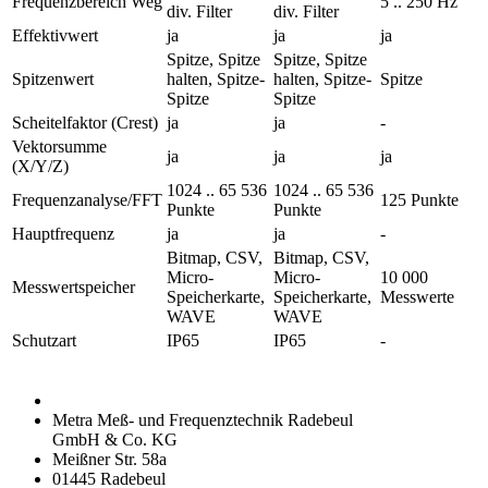
Frequenzbereich Weg
5 .. 250 Hz
div. Filter
div. Filter
Effektivwert
ja
ja
ja
Spitze, Spitze
Spitze, Spitze
Spitzenwert
halten, Spitze-
halten, Spitze-
Spitze
Spitze
Spitze
Scheitelfaktor (Crest)
ja
ja
-
Vektorsumme
ja
ja
ja
(X/Y/Z)
1024 .. 65 536
1024 .. 65 536
Frequenzanalyse/FFT
125 Punkte
Punkte
Punkte
Hauptfrequenz
ja
ja
-
Bitmap, CSV,
Bitmap, CSV,
Micro-
Micro-
10 000
Messwertspeicher
Speicherkarte,
Speicherkarte,
Messwerte
WAVE
WAVE
Schutzart
IP65
IP65
-
Metra Meß- und Frequenztechnik Radebeul
GmbH & Co. KG
Meißner Str. 58a
01445 Radebeul