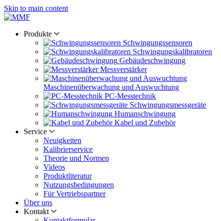
Skip to main content
Produkte
Schwingungs­sensoren
Schwingungs­kalibratoren
Gebäude­schwingung
Messverstärker
Maschinen­überwachung und Auswuchtung
PC-Messtechnik
Schwingungs­messgeräte
Human­schwingung
Kabel und Zubehör
Service
Neuigkeiten
Kalibrier­service
Theorie und Normen
Videos
Produkt­literatur
Nutzungs­bedingungen
Für Vertriebs­partner
Über uns
Kontakt
Kontaktformular