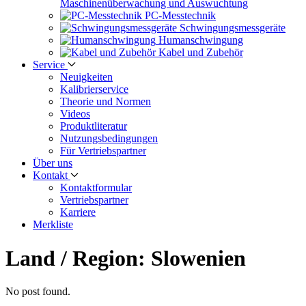
Maschinen­überwachung und Auswuchtung
PC-Messtechnik
Schwingungs­messgeräte
Human­schwingung
Kabel und Zubehör
Service
Neuigkeiten
Kalibrier­service
Theorie und Normen
Videos
Produkt­literatur
Nutzungs­bedingungen
Für Vertriebs­partner
Über uns
Kontakt
Kontaktformular
Vertriebs­partner
Karriere
Merkliste
Land / Region:
Slowenien
No post found.