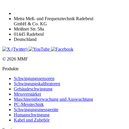
Metra Meß- und Frequenztechnik Radebeul
GmbH & Co. KG
Meißner Str. 58a
01445 Radebeul
Deutschland
© 2026 MMF
Produkte
Schwingungs­sensoren
Schwingungs­kalibratoren
Gebäude­schwingung
Messverstärker
Maschinen­überwachung und Auswuchtung
PC-Messtechnik
Schwingungs­messgeräte
Human­schwingung
Kabel und Zubehör