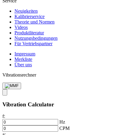
Service
Neuigkeiten
Kalibrier­service
Theorie und Normen
Videos
Produkt­literatur
Nutzungs­bedingungen
Für Vertriebs­partner
Impressum
Merkliste
Über uns
Vibrationsrechner
Vibration Calculator
f:
Hz
CPM
a: