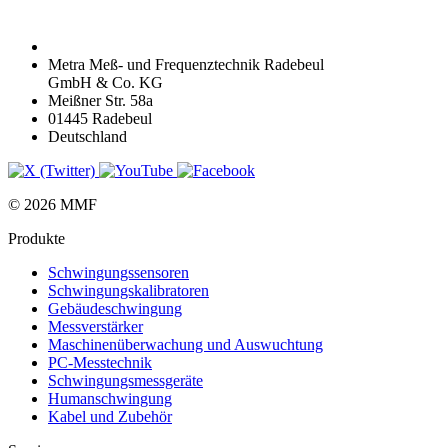
Metra Meß- und Frequenztechnik Radebeul
GmbH & Co. KG
Meißner Str. 58a
01445 Radebeul
Deutschland
© 2026 MMF
Produkte
Schwingungs­sensoren
Schwingungs­kalibratoren
Gebäude­schwingung
Messverstärker
Maschinen­überwachung und Auswuchtung
PC-Messtechnik
Schwingungs­messgeräte
Human­schwingung
Kabel und Zubehör