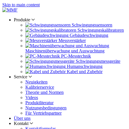
Skip to main content
Produkte
Schwingungs­sensoren
Schwingungs­kalibratoren
Gebäude­schwingung
Messverstärker
Maschinen­überwachung und Auswuchtung
PC-Messtechnik
Schwingungs­messgeräte
Human­schwingung
Kabel und Zubehör
Service
Neuigkeiten
Kalibrier­service
Theorie und Normen
Videos
Produkt­literatur
Nutzungs­bedingungen
Für Vertriebs­partner
Über uns
Kontakt
Kontaktformular