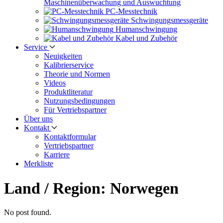
Maschinen­überwachung und Auswuchtung
PC-Messtechnik
Schwingungs­messgeräte
Human­schwingung
Kabel und Zubehör
Service
Neuigkeiten
Kalibrier­service
Theorie und Normen
Videos
Produkt­literatur
Nutzungs­bedingungen
Für Vertriebs­partner
Über uns
Kontakt
Kontaktformular
Vertriebs­partner
Karriere
Merkliste
Land / Region:
Norwegen
No post found.