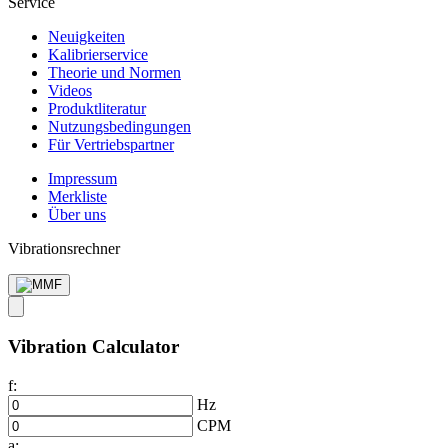
Service
Neuigkeiten
Kalibrier­service
Theorie und Normen
Videos
Produkt­literatur
Nutzungs­bedingungen
Für Vertriebs­partner
Impressum
Merkliste
Über uns
Vibrationsrechner
Vibration Calculator
f:
Hz
CPM
a: