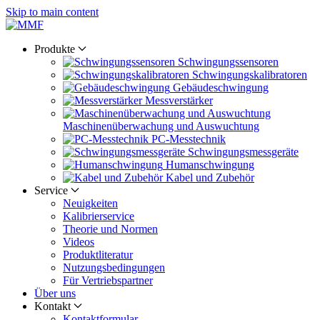
Skip to main content
Produkte
Schwingungs­sensoren
Schwingungs­kalibratoren
Gebäude­schwingung
Messverstärker
Maschinen­überwachung und Auswuchtung
PC-Messtechnik
Schwingungs­messgeräte
Human­schwingung
Kabel und Zubehör
Service
Neuigkeiten
Kalibrier­service
Theorie und Normen
Videos
Produkt­literatur
Nutzungs­bedingungen
Für Vertriebs­partner
Über uns
Kontakt
Kontaktformular