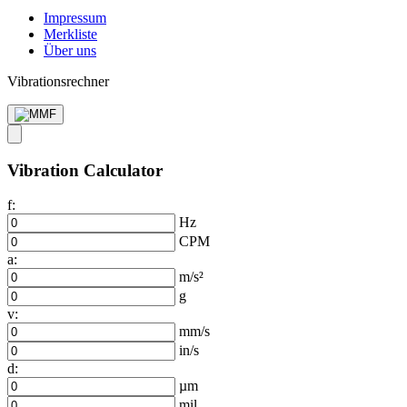
Impressum
Merkliste
Über uns
Vibrationsrechner
Vibration Calculator
f:
Hz
CPM
a:
m/s²
g
v:
mm/s
in/s
d:
µm
mil