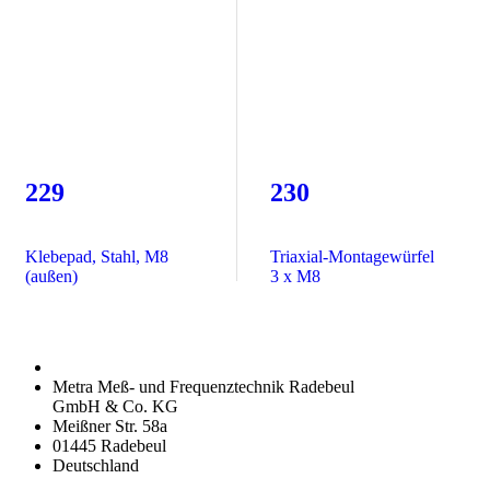
229
230
Klebepad, Stahl, M8
Triaxial-Montagewürfel
(außen)
3 x M8
Metra Meß- und Frequenztechnik Radebeul
GmbH & Co. KG
Meißner Str. 58a
01445 Radebeul
Deutschland