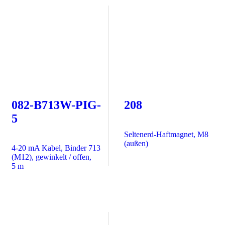
082-B713W-PIG-
208
5
Seltenerd-Haftmagnet, M8
(außen)
4-20 mA Kabel, Binder 713
(M12), gewinkelt / offen,
5 m