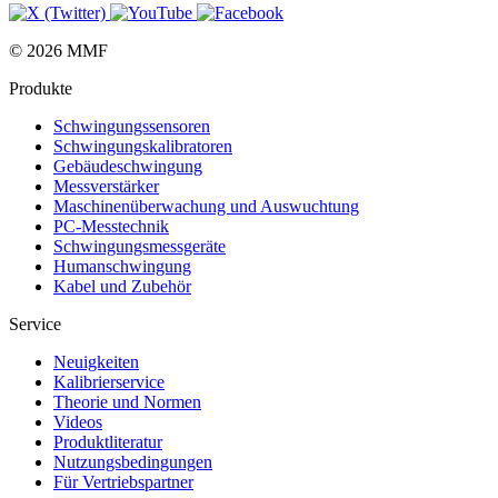
© 2026 MMF
Produkte
Schwingungs­sensoren
Schwingungs­kalibratoren
Gebäude­schwingung
Messverstärker
Maschinen­überwachung und Auswuchtung
PC-Messtechnik
Schwingungs­messgeräte
Human­schwingung
Kabel und Zubehör
Service
Neuigkeiten
Kalibrier­service
Theorie und Normen
Videos
Produkt­literatur
Nutzungs­bedingungen
Für Vertriebs­partner