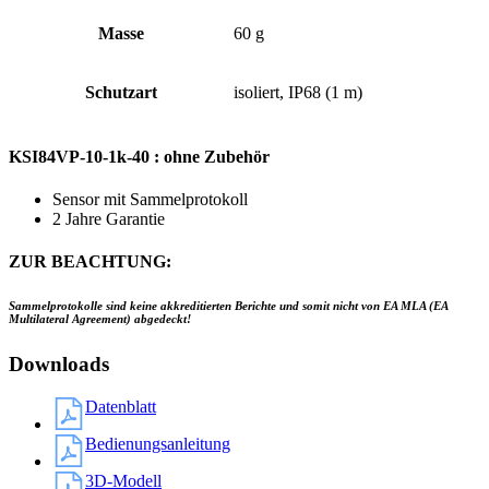
Masse
60 g
Schutzart
isoliert, IP68 (1 m)
KSI84VP-10-1k-40 : ohne Zubehör
Sensor mit Sammelprotokoll
2 Jahre Garantie
ZUR BEACHTUNG:
Sammelprotokolle sind keine akkreditierten Berichte und somit nicht von EA MLA (EA
Multilateral Agreement) abgedeckt!
Downloads
Datenblatt
Bedienungsanleitung
3D-Modell