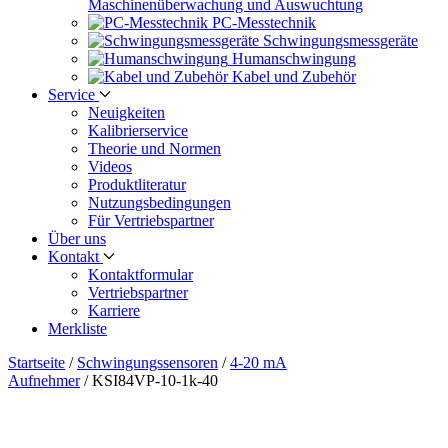
Maschinen­überwachung und Auswuchtung
PC-Messtechnik
Schwingungs­messgeräte
Human­schwingung
Kabel und Zubehör
Service
Neuigkeiten
Kalibrier­service
Theorie und Normen
Videos
Produkt­literatur
Nutzungs­bedingungen
Für Vertriebs­partner
Über uns
Kontakt
Kontaktformular
Vertriebs­partner
Karriere
Merkliste
Startseite
/
Schwingungs­sensoren
/
4-20 mA
Aufnehmer
/
KSI84VP-10-1k-40