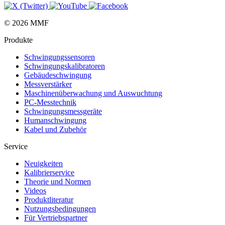
© 2026 MMF
Produkte
Schwingungs­sensoren
Schwingungs­kalibratoren
Gebäude­schwingung
Messverstärker
Maschinen­überwachung und Auswuchtung
PC-Messtechnik
Schwingungs­messgeräte
Human­schwingung
Kabel und Zubehör
Service
Neuigkeiten
Kalibrier­service
Theorie und Normen
Videos
Produkt­literatur
Nutzungs­bedingungen
Für Vertriebs­partner