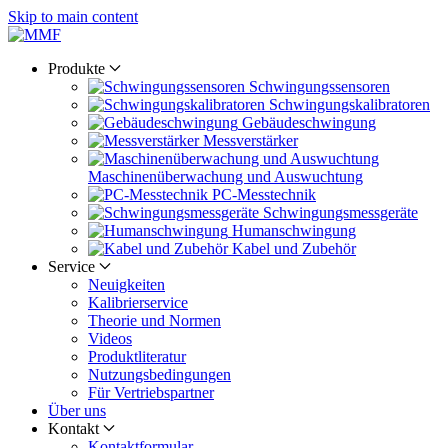
Skip to main content
Produkte
Schwingungs­sensoren
Schwingungs­kalibratoren
Gebäude­schwingung
Messverstärker
Maschinen­überwachung und Auswuchtung
PC-Messtechnik
Schwingungs­messgeräte
Human­schwingung
Kabel und Zubehör
Service
Neuigkeiten
Kalibrier­service
Theorie und Normen
Videos
Produkt­literatur
Nutzungs­bedingungen
Für Vertriebs­partner
Über uns
Kontakt
Kontaktformular