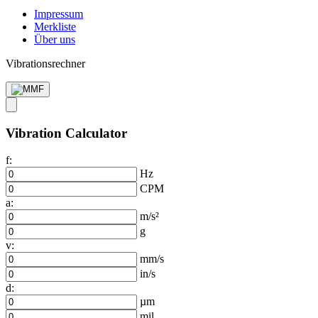
Impressum
Merkliste
Über uns
Vibrationsrechner
Vibration Calculator
f:
Hz
CPM
a:
m/s²
g
v:
mm/s
in/s
d:
µm
mil