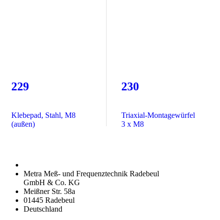
229
230
Klebepad, Stahl, M8
Triaxial-Montagewürfel
(außen)
3 x M8
Metra Meß- und Frequenztechnik Radebeul
GmbH & Co. KG
Meißner Str. 58a
01445 Radebeul
Deutschland