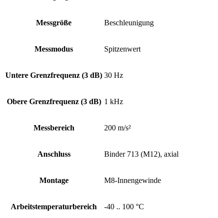
Messgröße
Beschleunigung
Messmodus
Spitzenwert
Untere Grenz­frequenz (3 dB)
30 Hz
Obere Grenz­frequenz (3 dB)
1 kHz
Messbereich
200 m/s²
Anschluss
Binder 713 (M12), axial
Montage
M8-Innengewinde
Arbeits­temperatur­bereich
-40 .. 100 °C