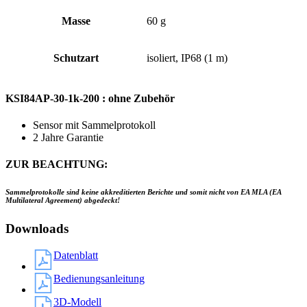
Masse
60 g
Schutzart
isoliert, IP68 (1 m)
KSI84AP-30-1k-200 : ohne Zubehör
Sensor mit Sammelprotokoll
2 Jahre Garantie
ZUR BEACHTUNG:
Sammelprotokolle sind keine akkreditierten Berichte und somit nicht von EA MLA (EA
Multilateral Agreement) abgedeckt!
Downloads
Datenblatt
Bedienungsanleitung
3D-Modell