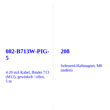
082-B713W-PIG-
208
5
Seltenerd-Haftmagnet, M8
(außen)
4-20 mA Kabel, Binder 713
(M12), gewinkelt / offen,
5 m