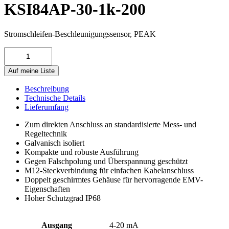
KSI84AP-30-1k-200
Stromschleifen-Beschleunigungs­sensor, PEAK
KSI84AP-
30-
1k-
Auf meine Liste
200
Menge
Beschreibung
Technische Details
Lieferumfang
Zum direkten Anschluss an standardisierte Mess- und
Regeltechnik
Galvanisch isoliert
Kompakte und robuste Ausführung
Gegen Falschpolung und Überspannung geschützt
M12-Steckverbindung für einfachen Kabelanschluss
Doppelt geschirmtes Gehäuse für hervorragende EMV-
Eigenschaften
Hoher Schutzgrad IP68
Ausgang
4-20 mA