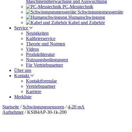
Maschinen­überwachung und Auswuchtung
PC-Messtechnik
Schwingungs­messgeräte
Human­schwingung
Kabel und Zubehör
Service
Neuigkeiten
Kalibrier­service
Theorie und Normen
Videos
Produkt­literatur
Nutzungs­bedingungen
Für Vertriebs­partner
Über uns
Kontakt
Kontaktformular
Vertriebs­partner
Karriere
Merkliste
Startseite
/
Schwingungs­sensoren
/
4-20 mA
Aufnehmer
/
KSI84AP-30-1k-200