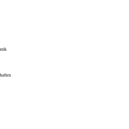
hnik
haften