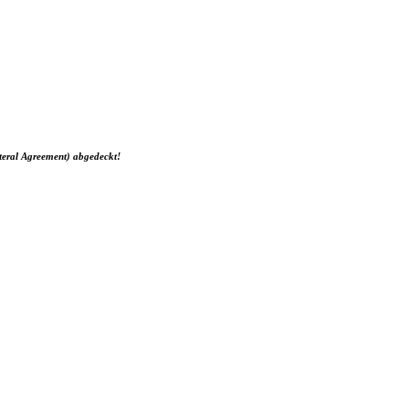
teral Agreement) abgedeckt!