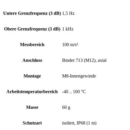
Untere Grenz­frequenz (3 dB)
1,5 Hz
Obere Grenz­frequenz (3 dB)
1 kHz
Messbereich
100 m/s²
Anschluss
Binder 713 (M12), axial
Montage
M8-Innengewinde
Arbeits­temperatur­bereich
-40 .. 100 °C
Masse
60 g
Schutzart
isoliert, IP68 (1 m)