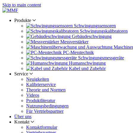
Skip to main content
Produkte
Schwingungs­sensoren
Schwingungs­kalibratoren
Gebäude­schwingung
Messverstärker
Maschine
PC-Messtechnik
Schwingungs­messgeräte
Human­schwingung
Kabel und Zubehör
Service
Neuigkeiten
Kalibrier­service
Theorie und Normen
Videos
Produkt­literatur
Nutzungs­bedingungen
Für Vertriebs­partner
Über uns
Kontakt
Kontaktformular
Vertriebs­partner