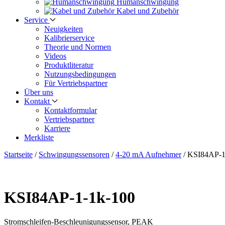
Human­schwingung
Kabel und Zubehör
Service
Neuigkeiten
Kalibrier­service
Theorie und Normen
Videos
Produkt­literatur
Nutzungs­bedingungen
Für Vertriebs­partner
Über uns
Kontakt
Kontaktformular
Vertriebs­partner
Karriere
Merkliste
Startseite
/
Schwingungs­sensoren
/
4-20 mA Aufnehmer
/
KSI84AP-1
KSI84AP-1-1k-100
Stromschleifen-Beschleunigungs­sensor, PEAK