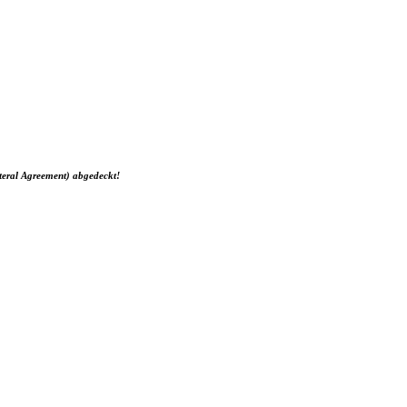
teral Agreement) abgedeckt!