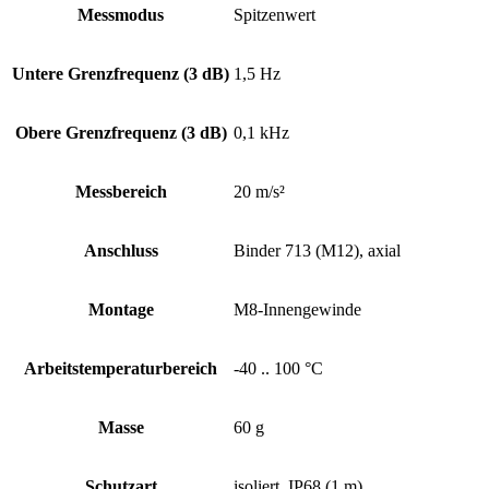
Messmodus
Spitzenwert
Untere Grenz­frequenz (3 dB)
1,5 Hz
Obere Grenz­frequenz (3 dB)
0,1 kHz
Messbereich
20 m/s²
Anschluss
Binder 713 (M12), axial
Montage
M8-Innengewinde
Arbeits­temperatur­bereich
-40 .. 100 °C
Masse
60 g
Schutzart
isoliert, IP68 (1 m)