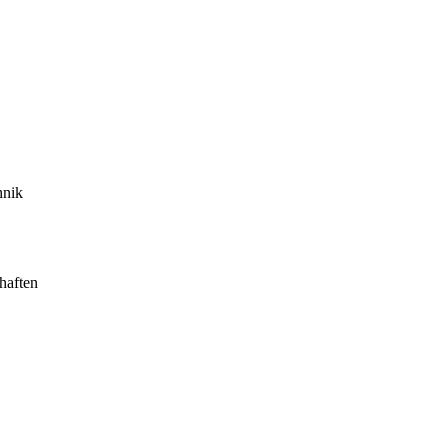
hnik
haften