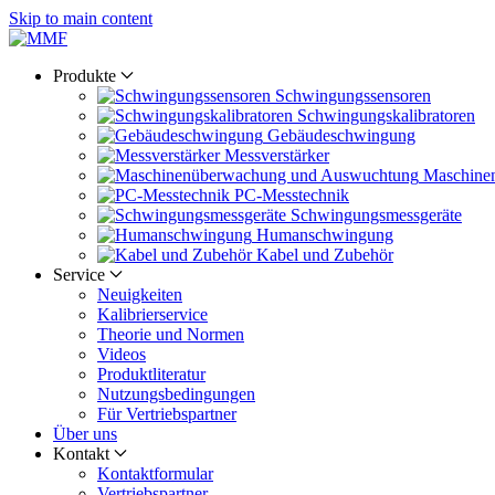
Skip to main content
Produkte
Schwingungs­sensoren
Schwingungs­kalibratoren
Gebäude­schwingung
Messverstärker
Maschine
PC-Messtechnik
Schwingungs­messgeräte
Human­schwingung
Kabel und Zubehör
Service
Neuigkeiten
Kalibrier­service
Theorie und Normen
Videos
Produkt­literatur
Nutzungs­bedingungen
Für Vertriebs­partner
Über uns
Kontakt
Kontaktformular
Vertriebs­partner