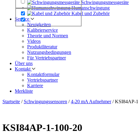
Schwingungs­messgeräte
Human­schwingung
Kabel und Zubehör
Service
Neuigkeiten
Kalibrier­service
Theorie und Normen
Videos
Produkt­literatur
Nutzungs­bedingungen
Für Vertriebs­partner
Über uns
Kontakt
Kontaktformular
Vertriebs­partner
Karriere
Merkliste
Startseite
/
Schwingungs­sensoren
/
4-20 mA Aufnehmer
/
KSI84AP-1
KSI84AP-1-100-20