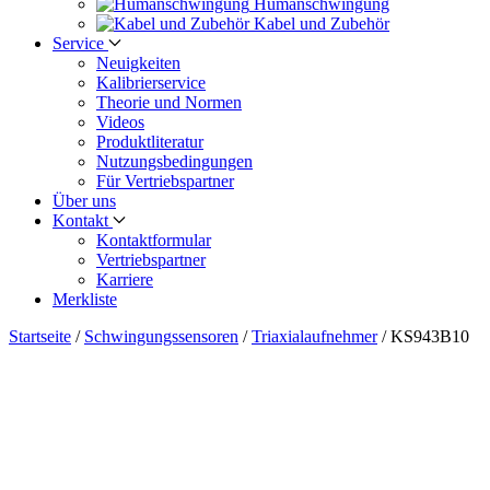
Human­schwingung
Kabel und Zubehör
Service
Neuigkeiten
Kalibrier­service
Theorie und Normen
Videos
Produkt­literatur
Nutzungs­bedingungen
Für Vertriebs­partner
Über uns
Kontakt
Kontaktformular
Vertriebs­partner
Karriere
Merkliste
Startseite
/
Schwingungs­sensoren
/
Triaxialaufnehmer
/
KS943B10