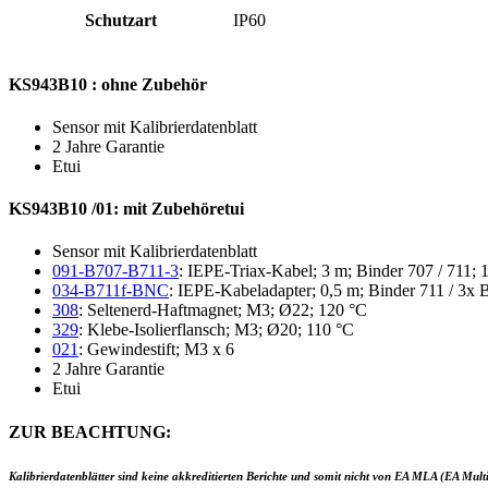
Schutzart
IP60
KS943B10 : ohne Zubehör
Sensor mit Kalibrierdatenblatt
2 Jahre Garantie
Etui
KS943B10 /01: mit Zubehöretui
Sensor mit Kalibrierdatenblatt
091-B707-B711-3
: IEPE-Triax-Kabel; 3 m; Binder 707 / 711; 
034-B711f-BNC
: IEPE-Kabeladapter; 0,5 m; Binder 711 / 3x
308
: Seltenerd-Haftmagnet; M3; Ø22; 120 °C
329
: Klebe-Isolierflansch; M3; Ø20; 110 °C
021
: Gewindestift; M3 x 6
2 Jahre Garantie
Etui
ZUR BEACHTUNG:
Kalibrierdatenblätter sind keine akkreditierten Berichte und somit nicht von EA MLA (EA Mult