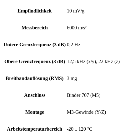
Empfindlichkeit
10 mV/g
Messbereich
6000 m/s²
Untere Grenz­frequenz (3 dB)
0,2 Hz
Obere Grenz­frequenz (3 dB)
12,5 kHz (x/y), 22 kHz (z)
Breitband­auflösung (RMS)
3 mg
Anschluss
Binder 707 (M5)
Montage
M3-Gewinde (Y/Z)
Arbeits­temperatur­bereich
-20 .. 120 °C