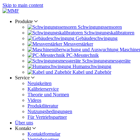
Skip to main content
Produkte
Schwingungs­sensoren
Schwingungs­kalibratoren
Gebäude­schwingung
Messverstärker
Maschine
PC-Messtechnik
Schwingungs­messgeräte
Human­schwingung
Kabel und Zubehör
Service
Neuigkeiten
Kalibrier­service
Theorie und Normen
Videos
Produkt­literatur
Nutzungs­bedingungen
Für Vertriebs­partner
Über uns
Kontakt
Kontaktformular
Vertriebs­partner