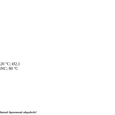
120 °C; Ø2,1
 BNC; 80 °C
ilateral Agreement) abgedeckt!