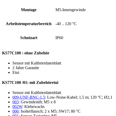
Montage
M5-Innengewinde
Arbeits­temperatur­bereich
-40 .. 120 °C
Schutzart
IP60
KS77C100 : ohne Zubehör
Sensor mit Kalibrierdatenblatt
2 Jahre Garantie
Etui
KS77C100 /01: mit Zubehöretui
Sensor mit Kalibrierdatenblatt
009-UNF-BNC-1,5
: Low-Noise-Kabel; 1,5 m; 120 °C; Ø2,1
003
: Gewindestift; M5 x 8
002W
: Klebewachs
006
: Isolierflansch; 2 x M5; SW17; 80 °C
001
: Sensor-Tastspitze; M5