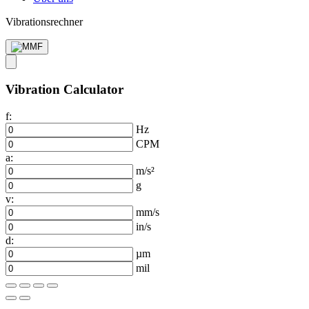
Vibrationsrechner
Vibration Calculator
f:
Hz
CPM
a:
m/s²
g
v:
mm/s
in/s
d:
µm
mil