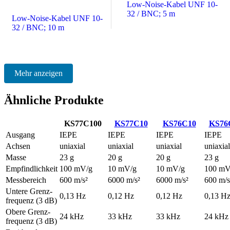
Low-Noise-Kabel UNF 10-
32 / BNC; 5 m
Low-Noise-Kabel UNF 10-
32 / BNC; 10 m
Mehr anzeigen
Ähnliche Produkte
KS77C100
KS77C10
KS76C10
KS76
Ausgang
IEPE
IEPE
IEPE
IEPE
Achsen
uniaxial
uniaxial
uniaxial
uniaxial
Masse
23 g
20 g
20 g
23 g
Empfindlichkeit
100 mV/g
10 mV/g
10 mV/g
100 mV
Messbereich
600 m/s²
6000 m/s²
6000 m/s²
600 m/s
Untere Grenz­
0,13 Hz
0,12 Hz
0,12 Hz
0,13 H
frequenz (3 dB)
Obere Grenz­
24 kHz
33 kHz
33 kHz
24 kHz
frequenz (3 dB)