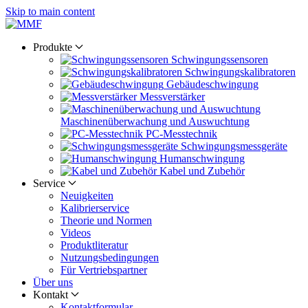
Skip to main content
Produkte
Schwingungs­sensoren
Schwingungs­kalibratoren
Gebäude­schwingung
Messverstärker
Maschinen­überwachung und Auswuchtung
PC-Messtechnik
Schwingungs­messgeräte
Human­schwingung
Kabel und Zubehör
Service
Neuigkeiten
Kalibrier­service
Theorie und Normen
Videos
Produkt­literatur
Nutzungs­bedingungen
Für Vertriebs­partner
Über uns
Kontakt
Kontaktformular