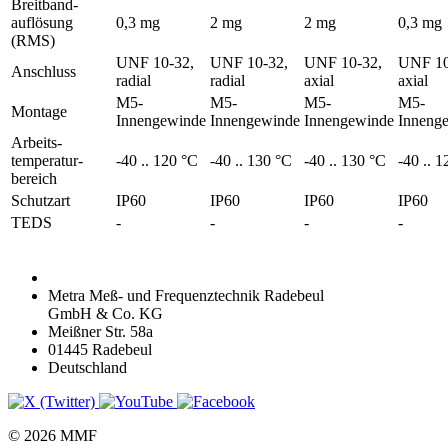
Breitband­
auflösung
0,3 mg
2 mg
2 mg
0,3 mg
(RMS)
UNF 10-32,
UNF 10-32,
UNF 10-32,
UNF 10
Anschluss
radial
radial
axial
axial
M5-
M5-
M5-
M5-
Montage
Innengewinde
Innengewinde
Innengewinde
Inneng
Arbeits­
temperatur­
-40 .. 120 °C
-40 .. 130 °C
-40 .. 130 °C
-40 .. 
bereich
Schutzart
IP60
IP60
IP60
IP60
TEDS
-
-
-
-
Metra Meß- und Frequenztechnik Radebeul
GmbH & Co. KG
Meißner Str. 58a
01445 Radebeul
Deutschland
© 2026 MMF