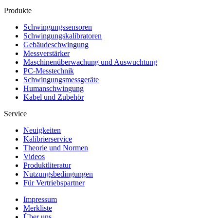
Produkte
Schwingungs­sensoren
Schwingungs­kalibratoren
Gebäude­schwingung
Messverstärker
Maschinen­überwachung und Auswuchtung
PC-Messtechnik
Schwingungs­messgeräte
Human­schwingung
Kabel und Zubehör
Service
Neuigkeiten
Kalibrier­service
Theorie und Normen
Videos
Produkt­literatur
Nutzungs­bedingungen
Für Vertriebs­partner
Impressum
Merkliste
Über uns