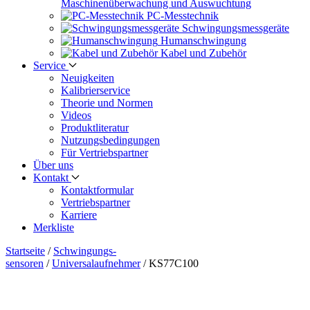
Maschinen­überwachung und Auswuchtung
PC-Messtechnik
Schwingungs­messgeräte
Human­schwingung
Kabel und Zubehör
Service
Neuigkeiten
Kalibrier­service
Theorie und Normen
Videos
Produkt­literatur
Nutzungs­bedingungen
Für Vertriebs­partner
Über uns
Kontakt
Kontaktformular
Vertriebs­partner
Karriere
Merkliste
Startseite
/
Schwingungs­
sensoren
/
Universalaufnehmer
/
KS77C100