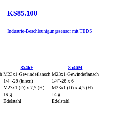
KS85.100
Industrie-Beschleunigungssensor mit TEDS
8546F
8546M
h
M23x1-Gewindeflansch
M23x1-Gewindeflansch
1/4"-28 (innen)
1/4"-28 x 6
M23x1 (D) x 7,5 (H)
M23x1 (D) x 4,5 (H)
19 g
14 g
Edelstahl
Edelstahl