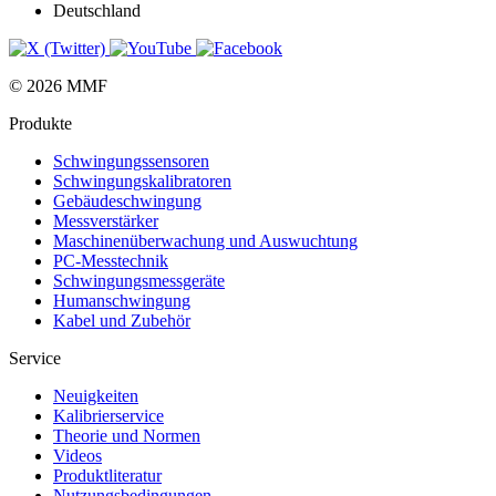
Deutschland
© 2026 MMF
Produkte
Schwingungs­sensoren
Schwingungs­kalibratoren
Gebäude­schwingung
Messverstärker
Maschinen­überwachung und Auswuchtung
PC-Messtechnik
Schwingungs­messgeräte
Human­schwingung
Kabel und Zubehör
Service
Neuigkeiten
Kalibrier­service
Theorie und Normen
Videos
Produkt­literatur
Nutzungs­bedingungen