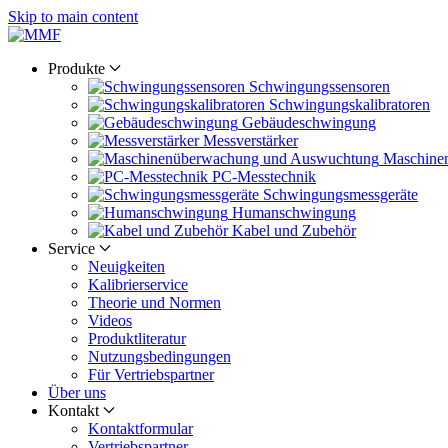
Skip to main content
Produkte
Schwingungs­sensoren
Schwingungs­kalibratoren
Gebäude­schwingung
Messverstärker
Maschine
PC-Messtechnik
Schwingungs­messgeräte
Human­schwingung
Kabel und Zubehör
Service
Neuigkeiten
Kalibrier­service
Theorie und Normen
Videos
Produkt­literatur
Nutzungs­bedingungen
Für Vertriebs­partner
Über uns
Kontakt
Kontaktformular
Vertriebs­partner