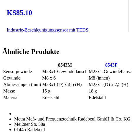
KS85.10
Industrie-Beschleunigungssensor mit TEDS
Ähnliche Produkte
8543M
8543F
Sensorgewinde
M23x1-Gewindeflansch
M23x1-Gewindeflansc
Gewinde
M8 x 6
M8 (innen)
Abmessungen (mm)
M23x1 (D) x 4,5 (H)
M23x1 (D) x 7,5 (H)
Masse
15 g
18 g
Material
Edelstahl
Edelstahl
Metra Meß- und Frequenztechnik Radebeul GmbH & Co. KG
Meißner Str. 58a
01445 Radebeul