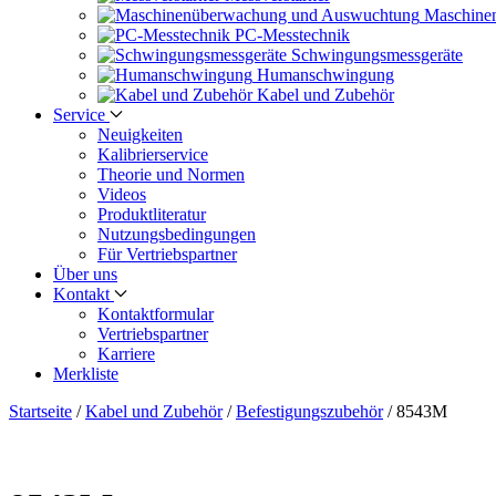
Maschine
PC-Messtechnik
Schwingungs­messgeräte
Human­schwingung
Kabel und Zubehör
Service
Neuigkeiten
Kalibrier­service
Theorie und Normen
Videos
Produkt­literatur
Nutzungs­bedingungen
Für Vertriebs­partner
Über uns
Kontakt
Kontaktformular
Vertriebs­partner
Karriere
Merkliste
Startseite
/
Kabel und Zubehör
/
Befestigungszubehör
/
8543M