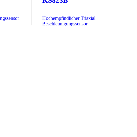
KS823B
ungssensor
Hochempfindlicher Triaxial-
Beschleunigungssensor