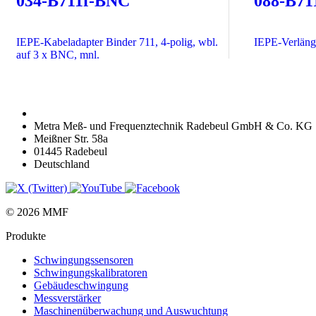
034-B711f-BNC
088-B71
IEPE-Kabeladapter Binder 711, 4-polig, wbl.
IEPE-Verlänge
auf 3 x BNC, mnl.
Metra Meß- und Frequenztechnik Radebeul GmbH & Co. KG
Meißner Str. 58a
01445 Radebeul
Deutschland
© 2026 MMF
Produkte
Schwingungs­sensoren
Schwingungs­kalibratoren
Gebäude­schwingung
Messverstärker
Maschinen­überwachung und Auswuchtung