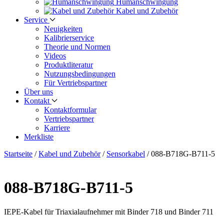
Human­schwingung
Kabel und Zubehör
Service
Neuigkeiten
Kalibrier­service
Theorie und Normen
Videos
Produkt­literatur
Nutzungs­bedingungen
Für Vertriebs­partner
Über uns
Kontakt
Kontaktformular
Vertriebs­partner
Karriere
Merkliste
Startseite
/
Kabel und Zubehör
/
Sensorkabel
/
088-B718G-B711-5
088-B718G-B711-5
IEPE-Kabel für Triaxialaufnehmer mit Binder 718 und Binder 711