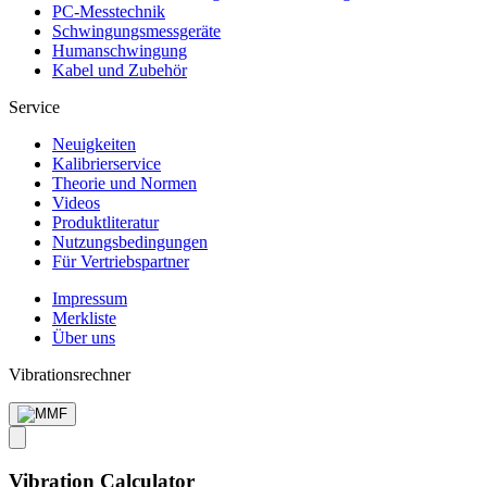
PC-Messtechnik
Schwingungs­messgeräte
Human­schwingung
Kabel und Zubehör
Service
Neuigkeiten
Kalibrier­service
Theorie und Normen
Videos
Produkt­literatur
Nutzungs­bedingungen
Für Vertriebs­partner
Impressum
Merkliste
Über uns
Vibrationsrechner
Vibration Calculator