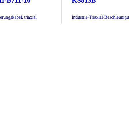
1f-B711-10
KS813B
rungs­kabel, triaxial
Industrie-Triaxial-Beschleunig