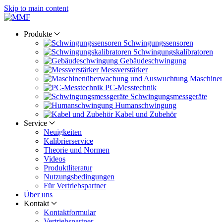
Skip to main content
Produkte
Schwingungs­sensoren
Schwingungs­kalibratoren
Gebäude­schwingung
Messverstärker
Maschine
PC-Messtechnik
Schwingungs­messgeräte
Human­schwingung
Kabel und Zubehör
Service
Neuigkeiten
Kalibrier­service
Theorie und Normen
Videos
Produkt­literatur
Nutzungs­bedingungen
Für Vertriebs­partner
Über uns
Kontakt
Kontaktformular
Vertriebs­partner