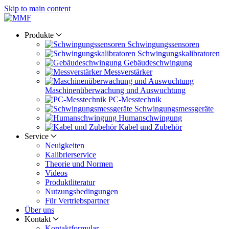
Skip to main content
Produkte
Schwingungs­sensoren
Schwingungs­kalibratoren
Gebäude­schwingung
Messverstärker
Maschinen­überwachung und Auswuchtung
PC-Messtechnik
Schwingungs­messgeräte
Human­schwingung
Kabel und Zubehör
Service
Neuigkeiten
Kalibrier­service
Theorie und Normen
Videos
Produkt­literatur
Nutzungs­bedingungen
Für Vertriebs­partner
Über uns
Kontakt
Kontaktformular