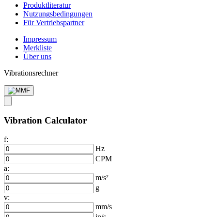
Produkt­literatur
Nutzungs­bedingungen
Für Vertriebs­partner
Impressum
Merkliste
Über uns
Vibrationsrechner
Vibration Calculator
f:
Hz
CPM
a:
m/s²
g
v:
mm/s
in/s