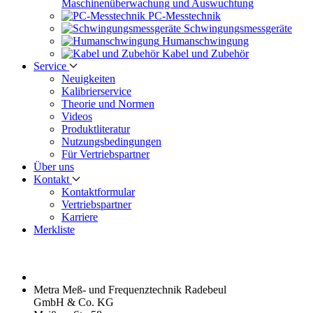
Maschinen­überwachung und Auswuchtung
PC-Messtechnik
Schwingungs­messgeräte
Human­schwingung
Kabel und Zubehör
Service
Neuigkeiten
Kalibrier­service
Theorie und Normen
Videos
Produkt­literatur
Nutzungs­bedingungen
Für Vertriebs­partner
Über uns
Kontakt
Kontaktformular
Vertriebs­partner
Karriere
Merkliste
Metra Meß- und Frequenztechnik Radebeul
GmbH & Co. KG