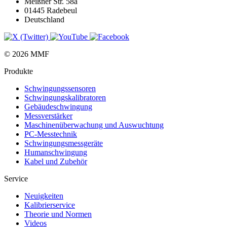
Meißner Str. 58a
01445 Radebeul
Deutschland
© 2026 MMF
Produkte
Schwingungs­sensoren
Schwingungs­kalibratoren
Gebäude­schwingung
Messverstärker
Maschinen­überwachung und Auswuchtung
PC-Messtechnik
Schwingungs­messgeräte
Human­schwingung
Kabel und Zubehör
Service
Neuigkeiten
Kalibrier­service
Theorie und Normen
Videos