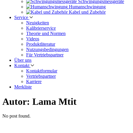
Schwingungs­messgeräte
Human­schwingung
Kabel und Zubehör
Service
Neuigkeiten
Kalibrier­service
Theorie und Normen
Videos
Produkt­literatur
Nutzungs­bedingungen
Für Vertriebs­partner
Über uns
Kontakt
Kontaktformular
Vertriebs­partner
Karriere
Merkliste
Autor:
Lama Mtit
No post found.