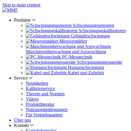
Skip to main content
Produkte
Schwingungs­sensoren
Schwingungs­kalibratoren
Gebäude­schwingung
Messverstärker
Maschinen­überwachung und Auswuchtung
PC-Messtechnik
Schwingungs­messgeräte
Human­schwingung
Kabel und Zubehör
Service
Neuigkeiten
Kalibrier­service
Theorie und Normen
Videos
Produkt­literatur
Nutzungs­bedingungen
Für Vertriebs­partner
Über uns
Kontakt
Kontaktformular