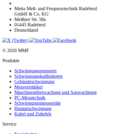
Metra Meß- und Frequenztechnik Radebeul
GmbH & Co. KG
Meißner Str. 58a
01445 Radebeul
Deutschland
© 2026 MMF
Produkte
Schwingungs­sensoren
Schwingungs­kalibratoren
Gebäude­schwingung
Messverstärker
Maschinen­überwachung und Auswuchtung
PC-Messtechnik
Schwingungs­messgeräte
Human­schwingung
Kabel und Zubehör
Service