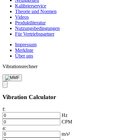
Neuigkeiten
Kalibrier­service
Theorie und Normen
Videos
Produkt­literatur
Nutzungs­bedingungen
Für Vertriebs­partner
Impressum
Merkliste
Über uns
Vibrationsrechner
Vibration Calculator
f:
Hz
CPM
a:
m/s²