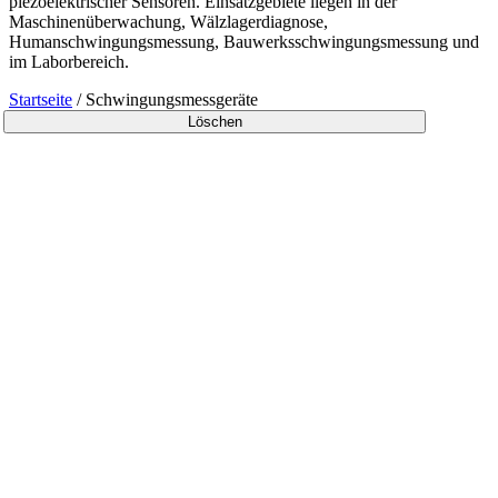
piezoelektrischer Sensoren. Einsatzgebiete liegen in der
Maschinenüberwachung, Wälzlagerdiagnose,
Humanschwingungsmessung, Bauwerksschwingungsmessung und
im Laborbereich.
Startseite
/
Schwingungs­messgeräte
Löschen