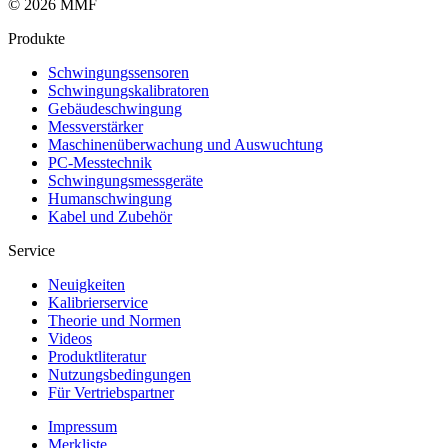
© 2026 MMF
Produkte
Schwingungs­sensoren
Schwingungs­kalibratoren
Gebäude­schwingung
Messverstärker
Maschinen­überwachung und Auswuchtung
PC-Messtechnik
Schwingungs­messgeräte
Human­schwingung
Kabel und Zubehör
Service
Neuigkeiten
Kalibrier­service
Theorie und Normen
Videos
Produkt­literatur
Nutzungs­bedingungen
Für Vertriebs­partner
Impressum
Merkliste