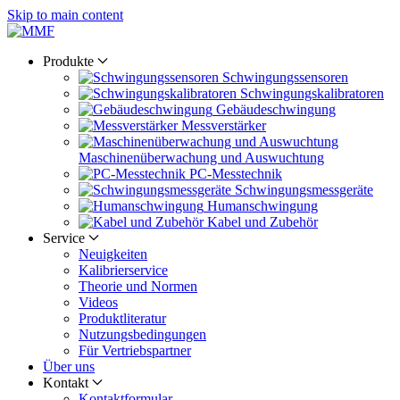
Skip to main content
Produkte
Schwingungs­sensoren
Schwingungs­kalibratoren
Gebäude­schwingung
Messverstärker
Maschinen­überwachung und Auswuchtung
PC-Messtechnik
Schwingungs­messgeräte
Human­schwingung
Kabel und Zubehör
Service
Neuigkeiten
Kalibrier­service
Theorie und Normen
Videos
Produkt­literatur
Nutzungs­bedingungen
Für Vertriebs­partner
Über uns
Kontakt
Kontaktformular